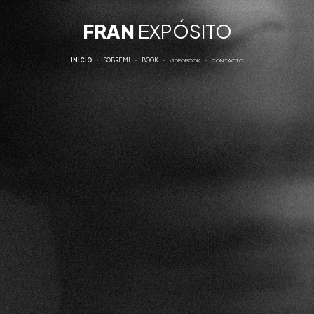
FRAN
EXPÓSITO
INICIO
∙
SOBRE MI
∙
BOOK
∙
VIDEOBOOK
∙
CONTACTO