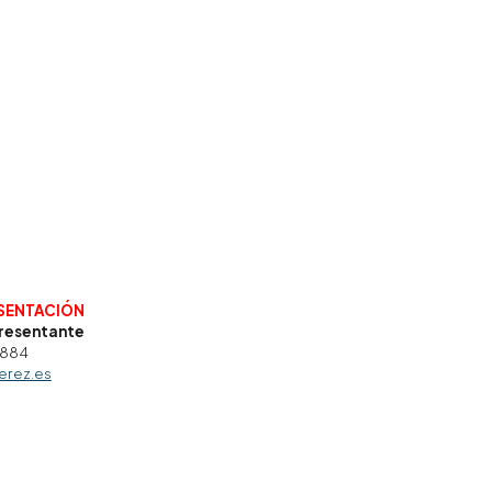
ion
ESENTACIÓN
presentante
 884
erez.es