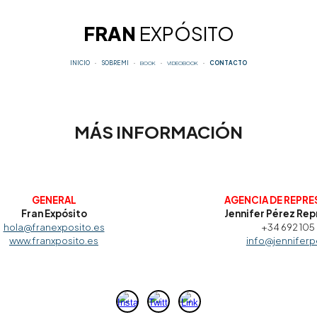
ip to main content
Skip to navigat
FRAN
EXPÓSITO
INICIO
∙
SOBRE MI
∙
BOOK
∙
VIDEOBOOK
∙
CONTACTO
MÁS INFORMACIÓN
GENERAL
AGENCIA DE REPR
Fran Expósito
Jennifer Pérez Re
hola@franexposito.es
+34 692 105
www.franxposito.es
info@jenniferp